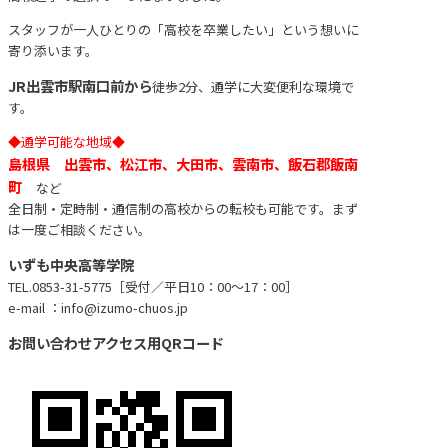
スタッフが一人ひとりの「高校を卒業したい」という想いに
寄り添います。
JR出雲市駅南口前から
徒歩2分、通学に大変便利な環境で
す。
◆通学可能な地域◆
島根県 出雲市、松江市、大田市、雲南市、飯石郡飯南
町
など
全日制・定時制・通信制の高校からの転校も可能です。まず
は一度ご相談ください。
いずも中央高等学院
TEL.0853-31-5775［受付／平日10：00〜17：00］
e-mail ：info@izumo-chuos.jp
お問い合わせアクセス用QRコード