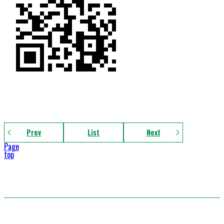
Prev
List
Next
Page
top