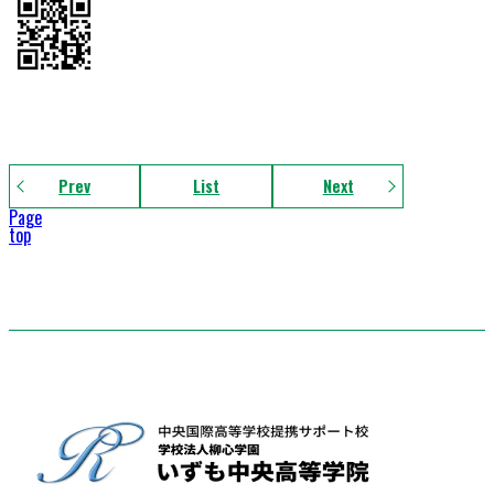
Prev
List
Next
Page
top